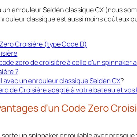
à un enrouleur Seldén classique CX (nous som
et enrouleur classique est aussi moins coûteux 
Zero Croisière (type Code D)
isière
de zero de croisière à celle d’un spinnaker 
sière ?
l avec un enrouleur classique Seldén CX
?
ro de Croisière adapté à votre bateau et vos 
avantages d’un Code Zero Crois
e sorte un spinnaker enroulable avec presque 