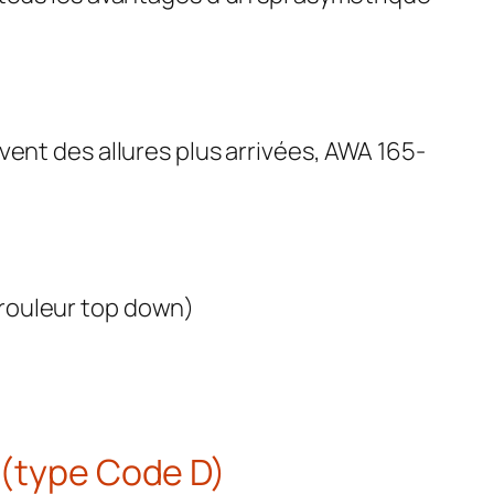
évent des allures plus arrivées, AWA 165-
nrouleur top down)
e (type Code D)