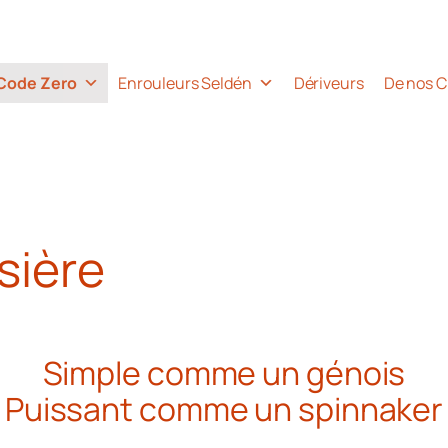
Code Zero
Enrouleurs Seldén
Dériveurs
De nos C
sière
Simple comme un génois
Puissant comme un spinnaker