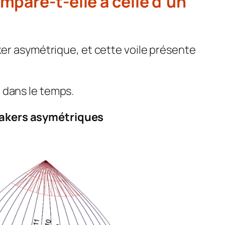
mpare-t-elle à celle d’un
ker asymétrique, et cette voile présente
 dans le temps.
nnakers asymétriques