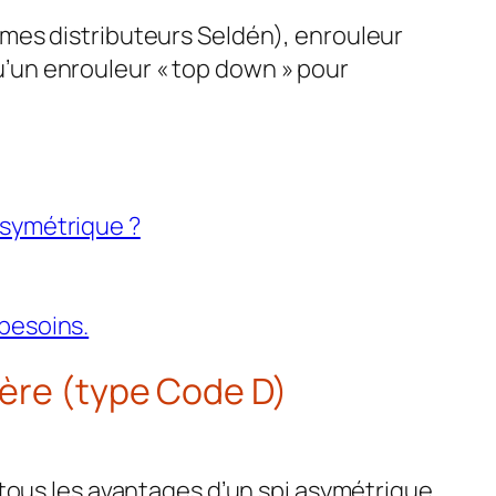
mes distributeurs Seldén), enrouleur
qu’un enrouleur « top down » pour
asymétrique ?
besoins.
ière (type Code D)
tous les avantages d’un spi asymétrique