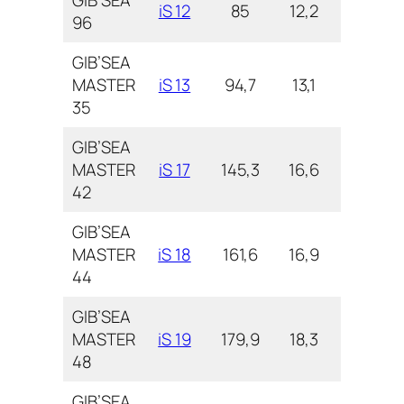
iS 12
85
12,2
4,0
96
GIB’SEA
MASTER
iS 13
94,7
13,1
3,6
35
GIB’SEA
MASTER
iS 17
145,3
16,6
4,8
42
GIB’SEA
MASTER
iS 18
161,6
16,9
5,2
44
GIB’SEA
MASTER
iS 19
179,9
18,3
5,1
48
GIB’SEA