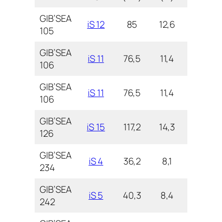
GIB’SEA
iS 12
85
12,6
4,0
105
GIB’SEA
iS 11
76,5
11,4
4,3
106
GIB’SEA
iS 11
76,5
11,4
4,3
106
GIB’SEA
iS 15
117,2
14,3
5,2
126
GIB’SEA
iS 4
36,2
8,1
2,4
234
GIB’SEA
iS 5
40,3
8,4
2,5
242