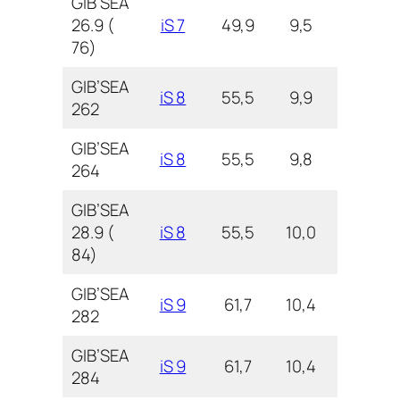
GIB’SEA
26.9 (
iS 7
49,9
9,5
3,0
76)
GIB’SEA
iS 8
55,5
9,9
2,8
262
GIB’SEA
iS 8
55,5
9,8
3,0
264
GIB’SEA
28.9 (
iS 8
55,5
10,0
3,4
84)
GIB’SEA
iS 9
61,7
10,4
2,8
282
GIB’SEA
iS 9
61,7
10,4
3,0
284