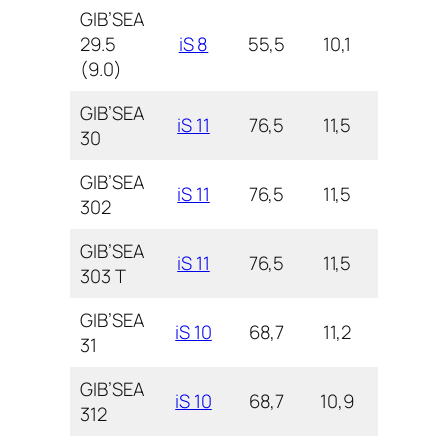
GIB’SEA
29.5
iS 8
55,5
10,1
3,2
(9.0)
GIB’SEA
iS 11
76,5
11,5
3,7
30
GIB’SEA
iS 11
76,5
11,5
3,3
302
GIB’SEA
iS 11
76,5
11,5
3,7
303 T
GIB’SEA
iS 10
68,7
11,2
4,0
31
GIB’SEA
iS 10
68,7
10,9
3,6
312