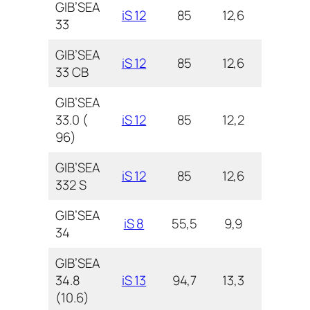
GIB’SEA
iS 12
85
12,6
3,7
33
GIB’SEA
iS 12
85
12,6
3,7
33 CB
GIB’SEA
33.0 (
iS 12
85
12,2
3,7
96)
GIB’SEA
iS 12
85
12,6
3,7
332 S
GIB’SEA
iS 8
55,5
9,9
3,1
34
GIB’SEA
34.8
iS 13
94,7
13,3
4,0
(10.6)