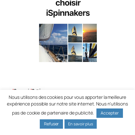
Nous utilisons des cookies pour vous apporter la meilleure
iSpinnakers France
expérience possible sur notre site internet. Nous n'utilisons
pas de cookie de partenaire de publicité.
Naviguez mieux
Accepter
Refuser
En savoir plus