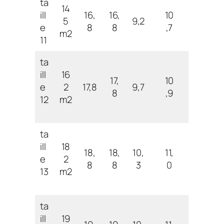
ta
14
ill
16,
16,
10
5
9,2
e
8
8
,7
m2
11
ta
ill
16
17,
10
e
2
17,8
9,7
8
,9
12
m2
ta
ill
18
18,
18,
10,
11,
e
2
8
8
3
0
13
m2
ta
ill
19