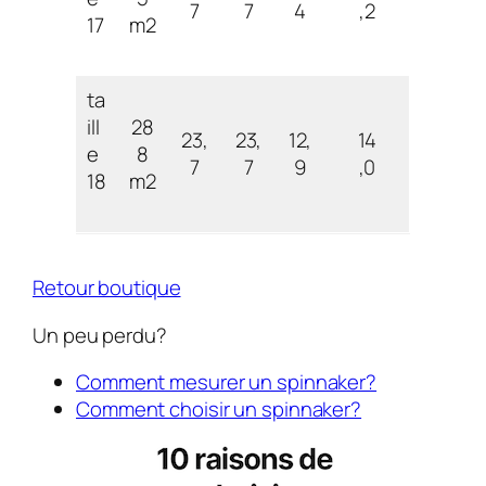
7
7
4
,2
17
m2
ta
ill
28
23,
23,
12,
14
e
8
7
7
9
,0
18
m2
Retour boutique
Un peu perdu?
Comment mesurer un spinnaker?
Comment choisir un spinnaker?