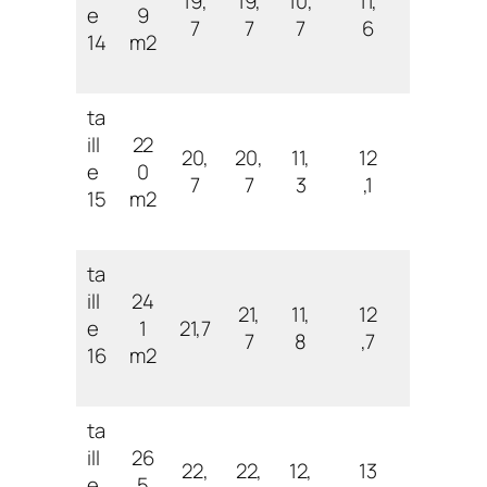
19,
19,
10,
11,
e
9
7
7
7
6
14
m2
ta
ill
22
20,
20,
11,
12
e
0
7
7
3
,1
15
m2
ta
ill
24
21,
11,
12
e
1
21,7
7
8
,7
16
m2
ta
ill
26
22,
22,
12,
13
e
5