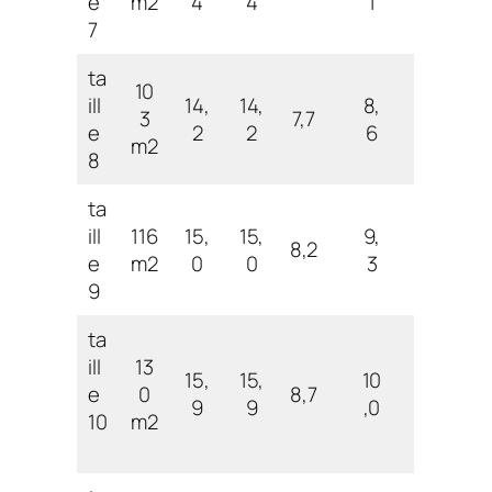
e
m2
4
4
1
7
ta
10
ill
14,
14,
8,
3
7,7
e
2
2
6
m2
8
ta
ill
116
15,
15,
9,
8,2
e
m2
0
0
3
9
ta
ill
13
15,
15,
10
e
0
8,7
9
9
,0
10
m2