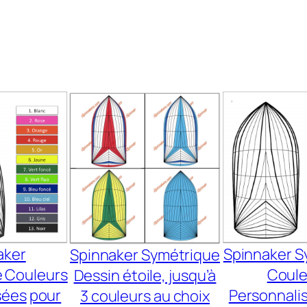
aker
Spinnaker S
Spinnaker Symétrique
 Couleurs
Coule
Dessin étoile, jusqu’à
sées
pour
Personnali
3 couleurs au choix