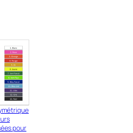
ymétrique
urs
sées pour