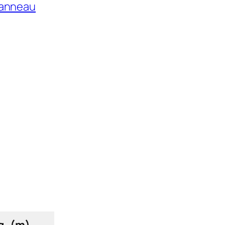
anneau
g. (m)