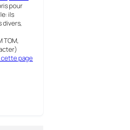
ris pour
: ils
s divers,
M TOM,
acter)
r cette page