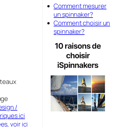
Comment mesurer
un spinnaker?
Comment choisir un
spinnaker?
ateaux
uge
esign /
iques ici
s, voir ici