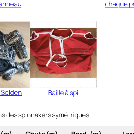
anneau
chaque p
 Selden
Baille à spi
s des spinnakers symétriques
 (m)
Chute (m)
Bord. (m)
Lar