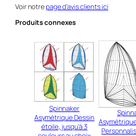
Voir notre
page d’avis clients ici
Produits connexes
Spinnaker
Spinn
Asymétrique Dessin
Asymétrique
étoile, jusqu’à 3
Personnali
couleurs au choix