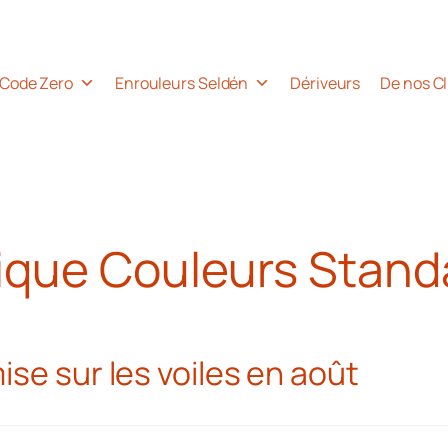
Code Zero
Enrouleurs Seldén
Dériveurs
De nos Cl
ique Couleurs Stand
se sur les voiles en août