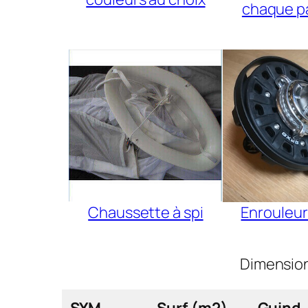
chaque p
Chaussette à spi
Enrouleur
Dimension
SYM
Surf.(m2)
Guind.