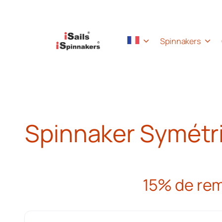
Skip
Spinnakers
to
content
Spinnaker Symétr
15% de remi