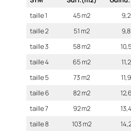
taille 1
45 m2
9,2
taille 2
51 m2
9,8
taille 3
58 m2
10,
taille 4
65 m2
11,2
taille 5
73 m2
11,
taille 6
82 m2
12,
taille 7
92 m2
13,
taille 8
103 m2
14,